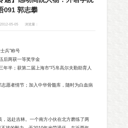
语091 郭志攀
012-05-05
浏览量：
士兵”称号
伍后两获一等奖学金
年半；获第二届上海市“巧帛高尔夫勤助育人
志愿者情节；加入中华骨髓库，随时为白血病
装，远赴吉林。一个南方小伙在北方磨练了两
不拔的毅力，于2010年光荣退伍。在近两年