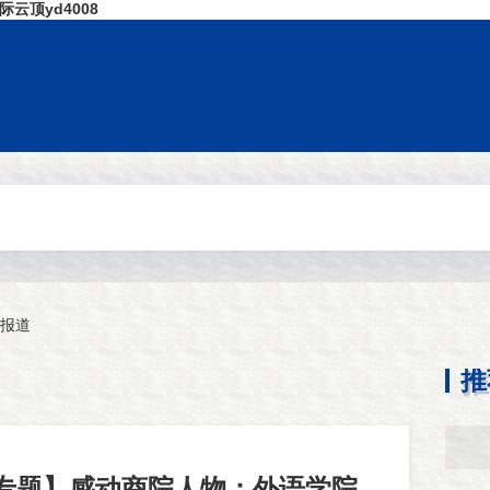
云顶yd4008
报道
推
院专题】感动商院人物：外语学院