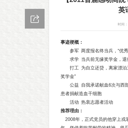
英
时间：2
事迹梗概：
参军 两度报名终当兵，“优秀
求学 当兵前无缘奖学金，退
打工 为自立还贷，离家漂泊三
奖学金”
公益 自我承诺献血6次与西部
患者捐献造血干细胞
活动 热衷志愿者活动
推荐理由：
2008年，正式党员的他穿上戎
年。凭借着吃苦耐劳的精神、坚忍