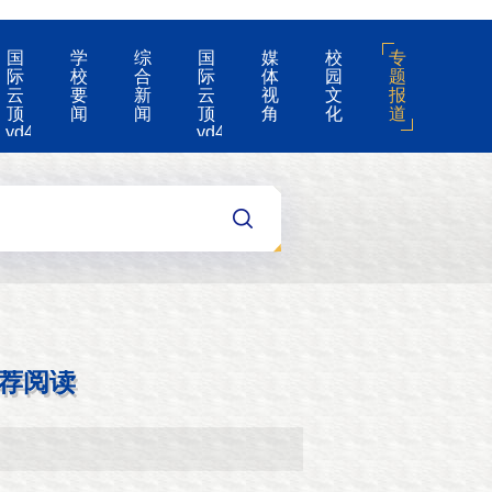
国
学
综
国
媒
校
专
际
校
合
际
体
园
题
云
要
新
云
视
文
报
顶
闻
闻
顶
角
化
道
yd4008-
yd4008
云
的
顶
公
国
告
际
集
团
游
戏
app
荐阅读