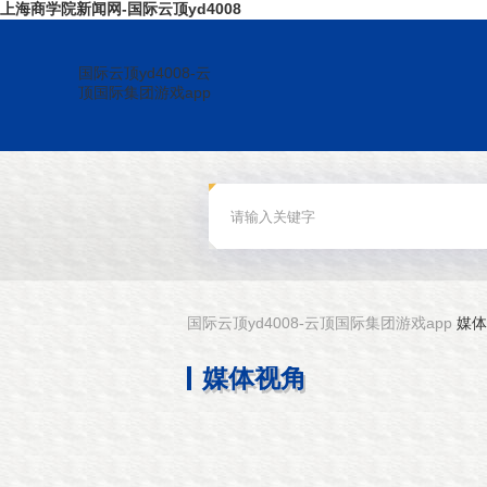
上海商学院新闻网-国际云顶yd4008
国际云顶yd4008-云
顶国际集团游戏app
国际云顶yd4008-云顶国际集团游戏app
媒体
媒体视角