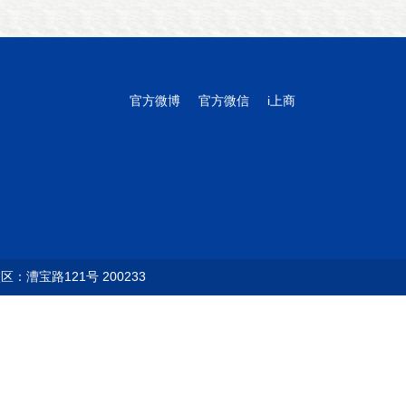
官方微博
官方微信
i上商
：漕宝路121号 200233