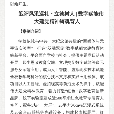
以飨师生。
迎评风采巡礼・立德树人 | 数字赋能伟
大建党精神铸魂育人
【案例介绍】
学校依托与中共一大纪念馆共建的“新媒体与元
宇宙实验室”，打造“双融双促”数字赋能党建教育体
验新平台。平台面向学校与社会，提供主题党日活动
开展、师生思政教育实施、文理交叉数字赋能等多元
服务及示范应用，成为人工智能、虚拟现实技术赋能
全校教学与科研的核心技术支撑和实践应用载体。该
项目以人工智能、虚拟现实等前沿技术为抓手，赋能
伟大建党精神教育，着力打造“红色 ”数字教育创新
品牌。线下实验室建成近500平米红色教育专属育人
空间，配备5块“一大屏”、26平方米cave沉浸式系统
及20余台mr眼镜等先进设备，构建起虚拟展厅、红