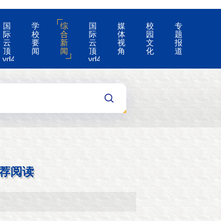
国
学
综
国
媒
校
专
际
校
合
际
体
园
题
云
要
新
云
视
文
报
顶
闻
闻
顶
角
化
道
yd4008-
yd4008
云
的
顶
公
国
告
际
集
团
游
戏
app
荐阅读