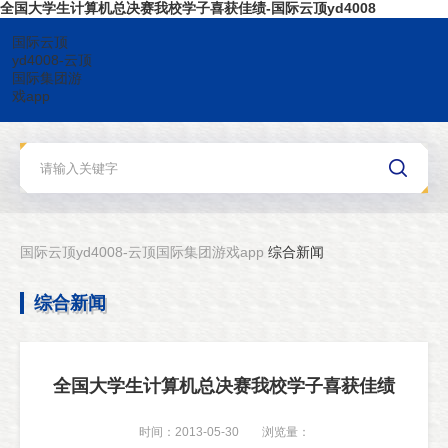
全国大学生计算机总决赛我校学子喜获佳绩-国际云顶yd4008
国际云顶
yd4008-云顶
国际集团游
戏app
国际云顶yd4008-云顶国际集团游戏app
综合新闻
综合新闻
全国大学生计算机总决赛我校学子喜获佳绩
时间：2013-05-30
浏览量：