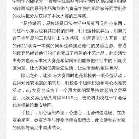
学制作的储物盒， 管理学院温峥等同学制作的易拉罐和植物
制作而成的系列作品和旅游与食品学院的郑雅敏等同学制作
的收纳柜分别获得了本次大赛的三等奖。
“易拉罐画，易拉罐是日常生活中所处可见的小东西，
而这种小东西也有其独特的韵味，利用这种废弃品，用剪刀
钳子等简易的工具敲打出立体感强、刻画逼真让人耳目一新
的作品”获得一等奖的同学这样描述他们的灵感之源。普通
的废弃品经过他们的打造变成了精美的小艺术品，此次活动
主办方也表示本次大赛是希望同学们能够把生活中的旧物,变
废为宝。让大家因低碳更爱生活，让生活因diy更添色彩。
除此之外，此次diy大赛同时也是我校的一项公益活动，
在得知雅安地震的消息后，我校各个组织积极参与心系雅安
活动，diy大赛也成为了一个用大家的双手搭建起的义卖平
台。此次义卖活动共筹得1613.5元，善款将由校红十字会做
代表捐献给雅安地区。
手拉手，用心编织希望；心连心，用爱传递温暖。在决
赛的尾声，参赛选手与评委老师合影留念，此次活动在大家
的笑容与满足中圆满结束。