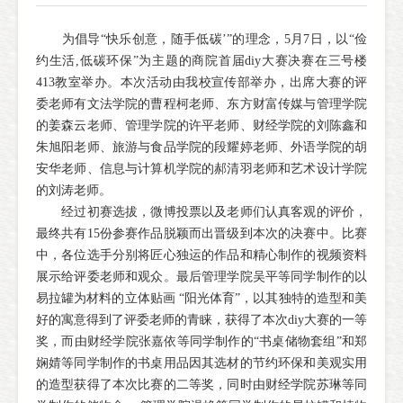
为倡导“快乐创意，随手低碳’”的理念，5月7日，以“俭
约生活,低碳环保”为主题的商院首届diy大赛决赛在三号楼
413教室举办。本次活动由我校宣传部举办，出席大赛的评
委老师有文法学院的曹程柯老师、东方财富传媒与管理学院
的姜森云老师、管理学院的许平老师、财经学院的刘陈鑫和
朱旭阳老师、旅游与食品学院的段耀婷老师、外语学院的胡
安华老师、信息与计算机学院的郝清羽老师和艺术设计学院
的刘涛老师。
经过初赛选拔，微博投票以及老师们认真客观的评价，
最终共有15份参赛作品脱颖而出晋级到本次的决赛中。比赛
中，各位选手分别将匠心独运的作品和精心制作的视频资料
展示给评委老师和观众。最后管理学院吴平等同学制作的以
易拉罐为材料的立体贴画 “阳光体育”，以其独特的造型和美
好的寓意得到了评委老师的青睐，获得了本次diy大赛的一等
奖，而由财经学院张嘉依等同学制作的“书桌储物套组”和郑
娴婧等同学制作的书桌用品因其选材的节约环保和美观实用
的造型获得了本次比赛的二等奖，同时由财经学院苏琳等同