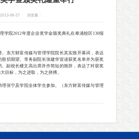
013-06-27
浏览量：
学院2012年度企业奖学金颁奖典礼在奉浦校区130报
。东方财富传媒与管理学院院长其实致开幕词，表达
的殷切期望。常务副院长张建华宣读获奖名单并为获奖
誉证书。副校长楼文高出席并作简短的致辞，表达了对获奖
远大目标，为之进取，为之拼搏。
理张宁及学院全体学生参加。（东方财富传媒与管理