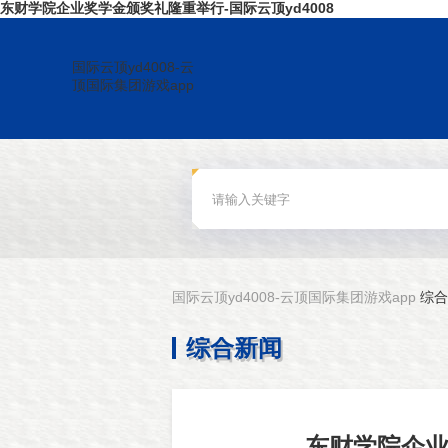
东财学院企业奖学金颁奖礼隆重举行-国际云顶yd4008
国际云顶yd4008-云
顶国际集团游戏app
国际云顶yd4008-云顶国际集团游戏app
综合
综合新闻
东财学院企