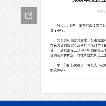
时间：2
6月25日下午，东方财富传媒与管理
告厅举行。
颁奖典礼由党总支书记吕继红主持
对获奖者的祝贺以及对广大东财学子
者一一颁发国际云顶yd4008的荣
者的嘉许和肯定，同时鼓励大家设立
学工部部长黄建昌、党总支书记助
学院供稿）