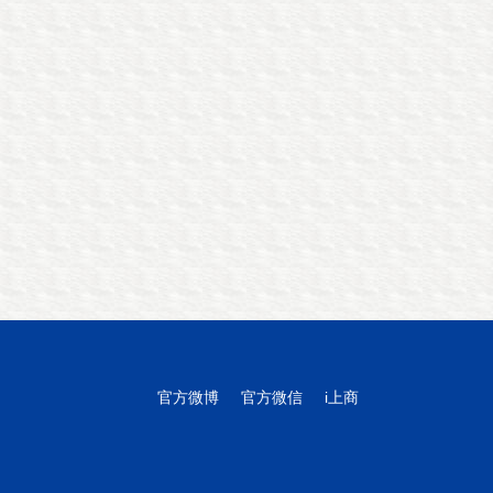
官方微博
官方微信
i上商