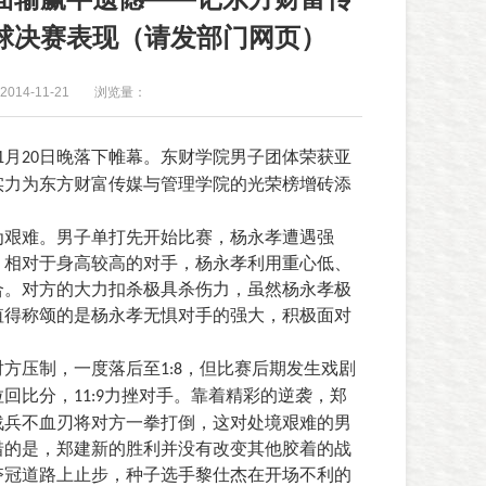
球决赛表现（请发部门网页）
014-11-21
浏览量：
月
日晚落下帷幕。
东财学院
男子团体荣获亚
1
20
实力为东方财富传媒与管理学院的光荣榜增砖添
艰难。男子单打先开始比赛，杨永孝遭遇强
。相对于身高较高的对手，杨永孝利用重心低、
合。对方的大力扣杀极具杀伤力，虽然杨永孝极
值得称颂的是杨永孝无惧对手的强大，积极面对
方压制，一度落后至
，但比赛后期发生戏剧
1:8
拉回比分，
力挫对手。靠着精彩的逆袭，郑
11:9
战兵不血刃将对方一拳打倒，这对处境艰难的男
惜的是，郑建新的胜利并没有改变其他胶着的战
夺冠道路上止步，种子选手黎仕杰在开场不利的