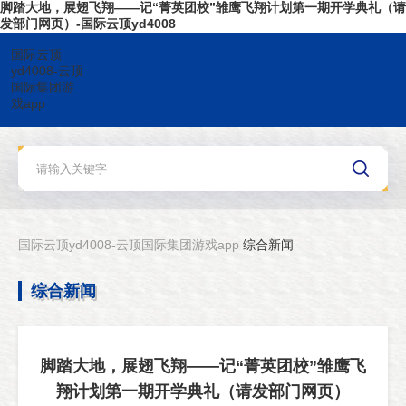
脚踏大地，展翅飞翔——记“菁英团校”雏鹰飞翔计划第一期开学典礼（请
发部门网页）-国际云顶yd4008
国际云顶
yd4008-云顶
国际集团游
戏app
国际云顶yd4008-云顶国际集团游戏app
综合新闻
综合新闻
脚踏大地，展翅飞翔——记“菁英团校”雏鹰飞
翔计划第一期开学典礼（请发部门网页）