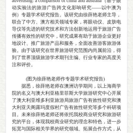
advertising: a comparison of china and australia
（基于眼
动实验法的旅游广告跨文化影响研究
——
以中澳为
例）专题学术研究报告。该研究由徐薛艳老师主导，
联合了中方、澳方相关领域专家，将眼动仪、皮肤电
导仪等先进的研究技术和方法创新地运用于旅游广告
传播有效性的研究中，研究成果有助于旅游企业更好
地设计、推广旅游产品和服务，全面改善游客旅游体
验。由于该研究在世界旅游研究范围内尚属前沿，得
到了世界顶级旅游学术期刊主编、行业专家的高度关
注和评价。
(图为
徐薛艳老师作专题学术研究报告
)
据悉，徐薛艳老师在澳洲访学期间，以上海商学
院的名义与澳大利亚格里菲斯大学旅游研究中心开展
了澳大利亚维多利亚旅游局旅游广告有效性研究和澳
大利亚天阁露玛度假村广告有效性研究等多个科研项
目。未来徐薛艳老师还将依托我校商业研究和旅游研
究的平台，体现我校商业研究的理念和特色，进一步
拓宽与国际相关学界的研究领域、拓展合作方式，从