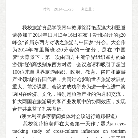
时间：2014-11-25
浏览量：
我校旅游食品学院青年教师徐薛艳应澳大利亚邀
请参加了
2014
年
11
月
13
至
16
日在布里斯班召开的
g20
峰会
“
首届东西方对话之旅游与中国梦
”
分会。大会作
为
2014
年布里斯班
g20
分会的一部分，是在
“
中国
梦
”
大背景下，第一次由西方主流学界组织举办的旅
游领域的高级别东西方对话，会议邀请和吸引了超过
100
位来自世界旅游组织、政府、教育、咨询和旅游
产业领域的各国代表，共同讨论影响世界旅游发展的
重大、前沿课题。会议的成功举办为进一步促进中澳
两国在经济、文化，特别是旅游产业的沟通和交流，
扩大两国在旅游研究和产业发展中的协同效应，实现
合作共赢奠了扎实基础。
(
澳大利亚多家新闻媒体对会议进行追踪报道
)
我校徐薛艳老师在大会第一天作了题为
an eye-
tracking study of cross-culture influence on tourism