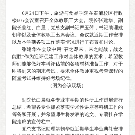
6
月
24
日下午，旅游与食品学院在奉浦校区行政
楼
605
会议室召开全体教职工大会。院长张建华、副
院长姜红、白晨，党总支副书记严玉萍，书记助理姚
朝华以及全体教职工出席会议。会议就近期工作安排
以及本学期各项工作落实情况进行了布置和讨论。
张建华在会议中用“召之即来，来之能战，战之
能胜”作为迎评促建工作对全体教师的要求，希望教
师们能够做好本科评估前的各项材料准备工作。对于
即将到来的期末考试，要求全体教师重视考查课程的
随堂考试并维持好考场纪律。
（图为会议现场）
副院长白晨就各专业本学期的科研工作进展进行
总结，希望各专业抓紧落实学术性讲座等科研工作的
筹备和开展，并希望师生将发表的论文、专著挂在学
院走廊的宣传栏中。
党总支书记助理姚朝华就近期学生毕业典礼安排