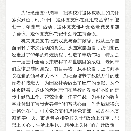
为纪念建党
93
周年，把学校对退休教职工的关怀
落实到位，
6
月
20
日，退休党支部在徐汇校区举行“迎
七一，颂党恩”活动，退休党支部
40
余名老党员参加
了会议。退休党支部书记李烈峰主持会议。
机关党总支书记秦汉忠与会并致辞。他从三个层
面阐释了本次活动的意义。从国家层面看，我们党已
经走过了
93
年的辉煌历程，创造了丰功伟绩，特别是
十一届三中全会以来取得了举世瞩目的成就，老同志
们应该是感同身受、有目共睹。从学校看，上海商学
院在党的领导和关怀下，为社会培养了数以万计的建
设者和接班人，为国家社会做出了应有的贡献。从个
体贡献看，退休的老同志们在学校的发展和不断的进
步中勤恳工作、兢兢业业、任劳任怨，为学校的教育
事业付出了宝贵青春年华和智慧心血，作为后辈将永
远铭记在心。机关党总支和退休党支部一如既往地贯
彻落实中央、市退管会和学校关于“政治上尊重，思
想上关心，生活上照顾、精神上关怀”的方针政策，