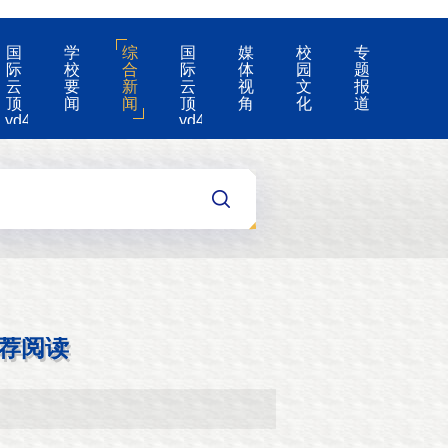
国
学
综
国
媒
校
专
际
校
合
际
体
园
题
云
要
新
云
视
文
报
顶
闻
闻
顶
角
化
道
yd4008-
yd4008
云
的
顶
公
国
告
际
集
团
游
戏
app
荐阅读