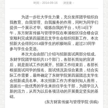
时间：2014-09-16
浏览量：
为进一步壮大学生力量，充分发挥团学组织自
我教育、自我管理、自我服务的作用，同时为同学们
提供一个展示才华、锻炼自我的平台，
9
月
14
日下
午，东方财富传媒与管理学院在奉浦校区综合楼会议
室顺利完成第四届团总支学生会组织招新工作。本次
招新大会得到
2014
级学生的积极响应，超过
2/3
同学
参与学生会竞选。
本次大会由部门介绍与招新面试两部分组成。
东财学
院团学组织共
11
个部门，各部长简短的宣讲
后，就是面试工作的展开。招新工作结束后，各部长
根据面试同学的报名、面试情况及综合素质，结合实
际工作需要，最终确定了东财学院第四届团总支学生
会招新成员名单。本次招新工作力求做到知人善用，
选拔出一批优秀的学生来担任学生干部，为团学注入
新的活力，从而为以后各项活动的开展奠定坚实的基
础。
(东方财富传媒与管理学院 供稿)