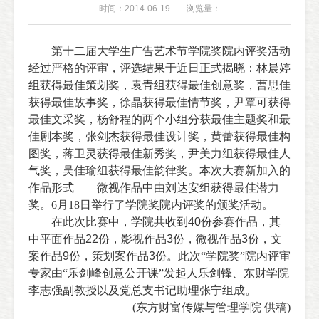
时间：2014-06-19
浏览量：
第十二届大学生广告艺术节学院奖院内评奖活动
经过严格的评审，评选结果于近日正式揭晓：林晨婷
组获得最佳策划奖，袁青组获得最佳创意奖，曹思佳
获得最佳故事奖，徐晶获得最佳情节奖，尹覃可获得
最佳文采奖，杨舒程的两个小组分获最佳主题奖和最
佳剧本奖，张剑杰获得最佳设计奖，黄蕾获得最佳构
图奖，蒋卫灵获得最佳新秀奖，尹美力组获得最佳人
气奖，吴佳瑜组获得最佳韵律奖。本次大赛新加入的
作品形式——微视作品中由刘达安组获得最佳潜力
奖
。
6
月
18日举行了
学院奖院内评奖的颁奖活动。
在此次比赛中，学院共收到
40
份参赛作品，其
中平面作品
22
份，影视作品
3
份，微视作品
3
份，文
案作品
9
份，策划案作品
3
份。此次“学院奖”院内评审
专家由“乐剑峰创意公开课”发起人乐剑锋、东财学院
李志强副教授以及党总支书记助理张宁组成。
(
东方财富传媒与管理学院 供稿
)