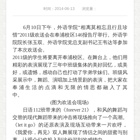
时间：2014-06-13
浏览量：
6
月
10
日下午，外语学院“相离莫相忘且行且珍
惜”2011级欢送会在奉浦校区
146
报告厅举行。外语学
院院长张玉双、外语学院党总支副书记王韦达等参加
了本次欢送会。
2011
级的学生将要离开奉浦校区。在舞台上，他们用
精彩的表演展现了三年中班级集体的美好回忆，或美
好，或遗憾，感动自己也打动了学弟学妹们。班级风
采展示中，舞蹈、演唱加上情景剧的表演，把大家在
奉浦生活的点滴和无限的情思都融入了其
中。
(
图为欢送会现场
)
日语
112
班带来的《
forever 21
》，和风的舞蹈与
交替的现代舞蹈带来的冲击将现场推向了一个高潮。
《
let it go
》的还原表演及现场互动带来一片欢呼，
《我爱你，再见》双人舞展现了情侣之间的甜蜜与别
离，让观众们也投入到这份深刻的感情中。