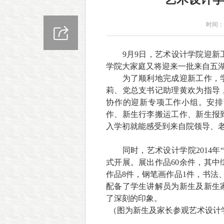
时间：2
9
月
9
日，艺术设计学院迎新
学院大家庭又将迎来一批来自五
为了顺利地完成迎新工作，
莉、党总支书记助理黄欢为指导
协作的迎新专项工作小组。安排
作、新生行李搬运工作、新生报
入学初就能感受到来自院领导、
同时，艺术设计学院
2014
年
式开展。展出作品
60
余件，其中
作品
8
件，钢笔画作品
1
件，书法
配备了学生讲解员为新生及新生
了深刻的印象。
（图为新生及家长参观艺术设计学