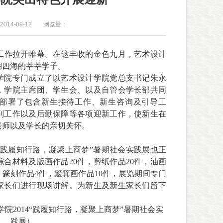
014-09-12
浏览量：
工作拉开帷幕。在这丰收的金色九月，艺术设计
湖四海的莘莘学子。
学院专门成立了以艺术设计学院党总支书记朱永
，学院主席团、学生会、以及自管会学长部共同
部署了包含新生接待工作、新生咨询及引导工
到工作以及后勤保障等各项迎新工作，使新生在
老师以及学长的亲切关怀。
“践履知行路，凝聚上商梦”暑期社会实践展也正
综合材料及版画作品
20
件，剪纸作品
20
件，油画
、篆刻作品
4
件，簸箕画作品
10
件，展览期间专门
家长们进行现场讲解。为新生及新生家长们留下
院2014
“践履知行路，凝聚上商梦”暑期社会实
践展
）