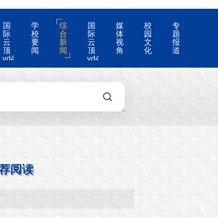
国
学
综
国
媒
校
专
际
校
合
际
体
园
题
云
要
新
云
视
文
报
顶
闻
闻
顶
角
化
道
yd4008-
yd4008
云
的
顶
公
国
告
际
集
团
游
戏
app
荐阅读