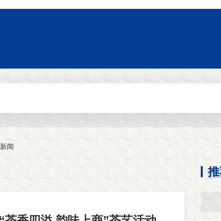
新闻
推
“茶香四溢,韵味上商”茶艺活动