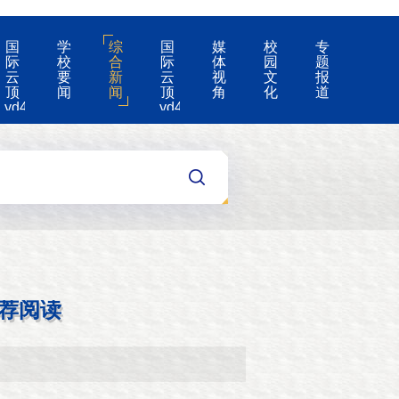
国
学
综
国
媒
校
专
际
校
合
际
体
园
题
云
要
新
云
视
文
报
顶
闻
闻
顶
角
化
道
yd4008-
yd4008
云
的
顶
公
国
告
际
集
团
游
戏
app
荐阅读