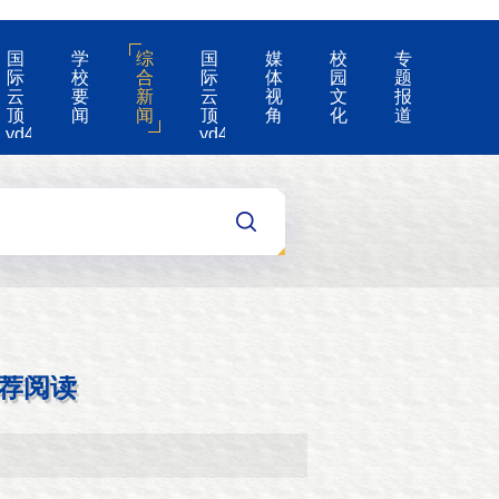
国
学
综
国
媒
校
专
际
校
合
际
体
园
题
云
要
新
云
视
文
报
顶
闻
闻
顶
角
化
道
yd4008-
yd4008
云
的
顶
公
国
告
际
集
团
游
戏
app
荐阅读