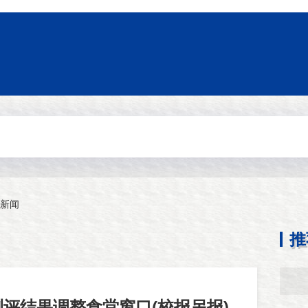
新闻
推
评结果调整食堂窗口(校报另报)