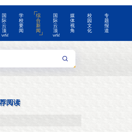
国
学
综
国
媒
校
专
际
校
合
际
体
园
题
云
要
新
云
视
文
报
顶
闻
闻
顶
角
化
道
yd4008-
yd4008
云
的
顶
公
国
告
际
集
团
游
戏
app
荐阅读