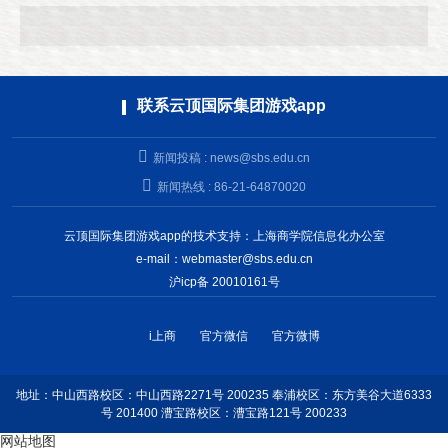
联系云顶国际集团游戏app
新闻投稿 :
news@sbs.edu.cn
新闻热线 : 86-21-64870020
云顶国际集团游戏app的技术支持：上海商学院信息化办公室
e-mail：
webmaster@sbs.edu.cn
沪icp备 20010161号
i上商
官方微信
官方微博
地址：中山西路校区：中山西路2271号 200235 奉浦校区：东方美谷大道6333
号 201400 漕宝路校区：漕宝路121号 200233
网站地图