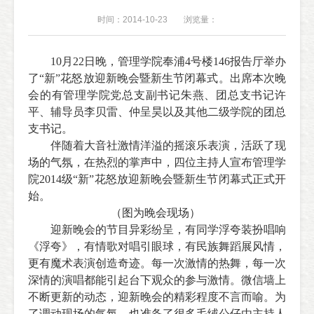
时间：2014-10-23
浏览量：
10
月
22
日晚，管理学院奉浦
4
号楼
146
报告厅举办
了“新”花怒放迎新晚会暨新生节闭幕式。出席本次晚
会的有管理学院党总支副书记朱燕、团总支书记许
平、辅导员李贝雷、仲呈昊以及其他二级学院的团总
支书记。
伴随着大音社激情洋溢的摇滚乐表演，活跃了现
场的气氛，在热烈的掌声中，四位主持人宣布管理学
院
2014
级“新”花怒放迎新晚会暨新生节闭幕式正式开
始。
（图为晚会现场）
迎新晚会的节目异彩纷呈，有同学浮夸装扮唱响
《浮夸》，有情歌对唱引眼球，有民族舞蹈展风情，
更有魔术表演创造奇迹。每一次激情的热舞，每一次
深情的演唱都能引起台下观众的参与激情。
微信墙上
不断更新的动态，迎新晚会的精彩程度不言而喻。
为
了调动现场的气氛，也准备了很多毛绒公仔由主持人