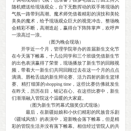
随机赠送给现场观众，台下无数挥动的双手将现场的
气氛一路带到高潮
。魔术师凭借着精彩的演技和美轮
美奂的魔术，给予现场观众巨大的视觉冲击。
整场晚
会精彩不断，高潮迭起，赢得台下阵阵掌声，欢呼声
一浪高过一浪。
（图为晚会现场）
开学近一个月，管理学院举办的首届新生文化节
在今天落下帷幕，十几位同学和三个班级凭借新生节
的出色表演赢得了荣誉，现场播放了新生节的回顾视
频，带着大一新生们共同回顾过去在这一个月的点点
滴滴。唇枪舌战的新生辩论赛、活力四射的新生篮球
赛、精打细算的shopping time，这些比赛仿佛就发生
在昨天，历历在目，铭记在心。在这些比赛中，新生
们渐渐融入管院这个温暖的大家庭。
（图为新生节闭幕式颁奖仪式现场）
最后，在新疆姑娘和小伙们精彩的民族音乐剧
《疆域风情》的表演中，迎新晚会落下帷幕，但是精
彩的管院生活并没有落下帷幕。相信经过管院人的共