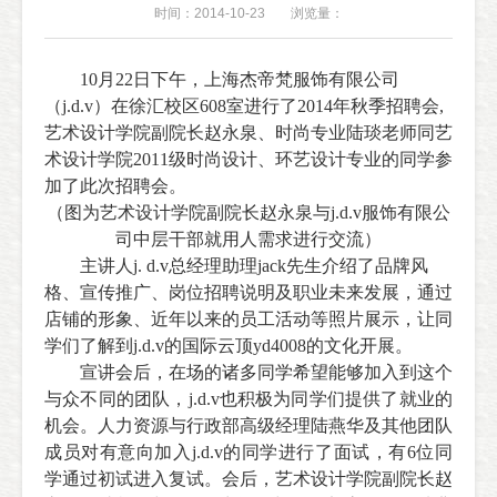
时间：2014-10-23
浏览量：
10
月
22
日
下午，上海杰帝梵服饰有限公司
（
j.d.v
）在徐汇校区
608室
进行了
2014
年秋季招聘会
,
艺术设计学院副院长赵永泉、时尚专业陆琰老师同艺
术设计学院
2011
级时尚设计、环艺设计专业的同学参
加了此次招聘会。
（
图为艺术设计学院副院长赵永泉与
j.d.v
服饰有限公
司中层干部就用人需求进行交流
）
主讲人
j. d.v
总经理助理
jack
先生介绍了品牌风
格、宣传推广、岗位招聘说明及职业未来发展，通过
店铺的形象、近年以来的员工活动等照片展示，
让同
学们了解到
j.d.v
的国际云顶yd4008的文化开展。
宣讲会后，
在场的诸多同学希望能够加入到这个
与众不同的团队，
j.d.v
也积极为同学们提供了就业的
机会。人力资源与行政部高级经理陆燕华及其他团队
成员对有意向加入
j.d.v
的同学进行了面试，有
6
位同
学通过初试进入复试。会后，艺术设计学院副院长赵