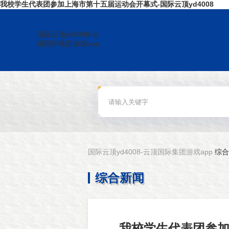
我校学生代表团参加上海市第十五届运动会开幕式-国际云顶yd4008
国际云顶yd4008-云
顶国际集团游戏app
国际云顶yd4008-云顶国际集团游戏app
综合
综合新闻
我校学生代表团参