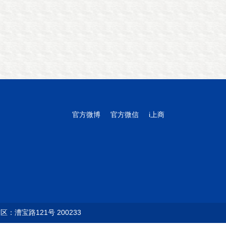
官方微博
官方微信
i上商
：漕宝路121号 200233