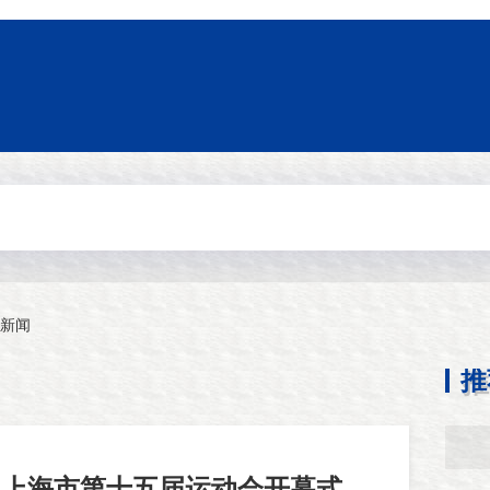
新闻
推
加上海市第十五届运动会开幕式