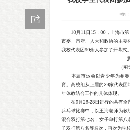
时间：2
10月11日15：00，上海市
市委、市府、人大和政协的主要
我校代表团90余人参加了开幕式
（图
本届市运会以青少年为参赛主
育。高校组从上届的29家代表团
年体教结合工作的具体体现。
在9月26-28日进行的共有全
乒乓球比赛中，以王海老师为教
混合双打第七名，女子单打第八
子双打第八名等名次，再次为学