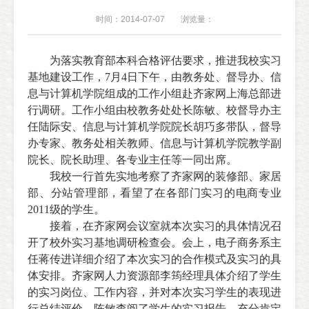
时间：2014-07-07
浏览量：
为落实教育部本科合格评估要求，推进我校实习
基地建设工作，
7
月
4
日下午，
由教务处、督导办、信
息与计算机学院组成的工作小组赴齐家网上海总部进
行调研。
工作小组由校教务处处长陈敏、校督导办主
任
陆际安、信息与计算机学院院长胡巧多带队，督导
办专家、教务处相关教师、信息与计算机学院教学副
院长、院长助理、各专业主任等一同出席。
我校一行首先实地考察了齐家网的装修部、家居
部、分站管理部，看望了在各部门实习的电商专业
20
11
级的学生。
接着，在齐家网会议室就本次实习的具体情况召
开了校外实习基地调研检查会。会上，电子商务系主
任蒋传进详细介绍了本次实习的合作模式及实习的具
体安排。齐家网人力资源部李筠经理具体介绍了学生
的实习岗位、工作内容，并对本次实习学生的表现进
行总结评价。陈敏查阅了学生的实习报告，充分肯定