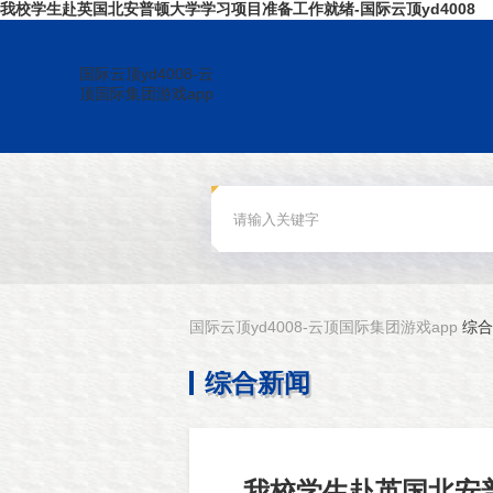
我校学生赴英国北安普顿大学学习项目准备工作就绪-国际云顶yd4008
国际云顶yd4008-云
顶国际集团游戏app
国际云顶yd4008-云顶国际集团游戏app
综合
综合新闻
我校学生赴英国北安