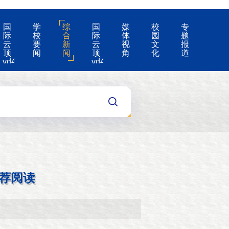
国
学
综
国
媒
校
专
际
校
合
际
体
园
题
云
要
新
云
视
文
报
顶
闻
闻
顶
角
化
道
yd4008-
yd4008
云
的
顶
公
国
告
际
集
团
游
戏
app
荐阅读