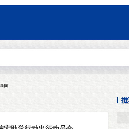
新闻
推
德宏助学行动出征动员会