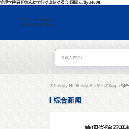
管理学院召开德宏助学行动出征动员会-国际云顶yd4008
国际云顶yd4008-云
顶国际集团游戏app
国际云顶yd4008-云顶国际集团游戏app
综合
综合新闻
管理学院召开