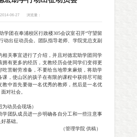
014-06-27
浏览量：
助学团在奉浦校区行政楼
305会议室
召开“守望留
学行动出征动员会。团队指导老师、学院党总支副
的相关事宜进行了介绍，并且对德宏助学团同学
该拥有更多的经历，支教经历会使同学们变得更
好吃苦耐劳准备，不要给当地带来麻烦，将助学
备课，使山区的孩子在有限的课程中获得尽可能
支教中首先要做一名优秀的教师，然后是一名优
、面对社会。
图为动员会现场）
助学团队成员进一步明确各自分工和一些注意事
良好基础。
（管理学院 供稿）