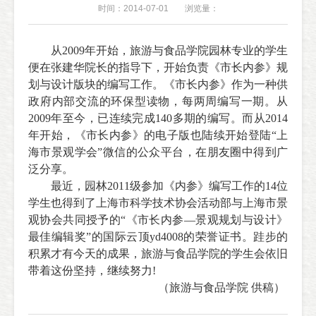
时间：2014-07-01
浏览量：
从
2009
年开始，旅游与食品学院园林专业的学生
便在张建华院长的指导下，开始负责《市长内参》规
划与设计版块的编写工作。《市长内参》作为一种供
政府内部交流的环保型读物，每两周编写一期。从
20
09
年至今，已连续完成
140
多期的编写。而从
2014
年开始，《市长内参》的电子版也陆续开始登陆“上
海市景观学会”微信的公众平台，在朋友圈中得到广
泛分享。
最近，园林20
11
级参加《内参》编写工作的
14
位
学生也得到了上海市科学技术协会活动部与上海市景
观协会共同授予的“《市长内参—景观规划与设计》
最佳编辑奖”的国际云顶yd4008的荣誉证书。跬步的
积累才有今天的成果，旅游与食品学院的学生会依旧
带着这份坚持，继续努力
!
（旅游与食品学院 供稿）