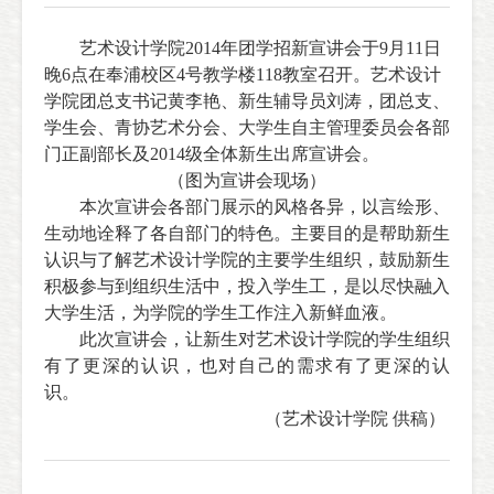
艺术设计学院
2014
年团学招新宣讲会于
9
月
11
日
晚
6
点在奉浦校区
4
号教学楼
118
教室召开。艺术设计
学院团总支书记黄李艳、新生辅导员刘涛，团总支、
学生会、青协艺术分会、大学生自主管理委员会
各部
门正副部长及20
14
级全体新生出席宣讲会。
（图为宣讲会现场）
本次宣讲会
各部门展示的风格各异，以言绘形、
生动地诠释了各自部门的特色。
主要目的是帮助新生
认识与了解艺术设计学院的主要学生组织，鼓励新生
积极参与到组织生活中，
投入学生工，是以尽快融入
大学生活，
为学院的学生工作注入新鲜血液。
此次宣讲会，让新生对艺术设计学院的学生组织
有了更深的认识，也对自己的需求有了更深的认
识。
（艺术设计学院 供稿）