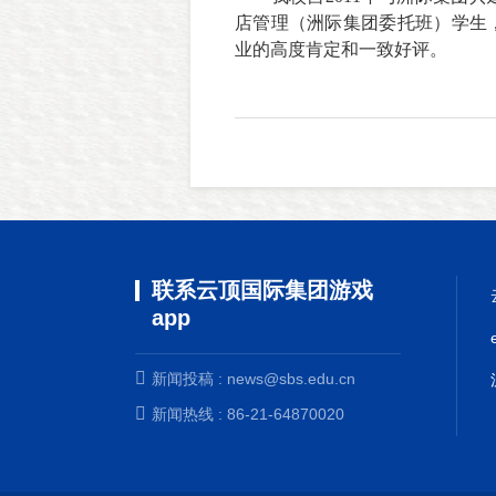
店管理（洲际集团委托班）学生
业的高度肯定和一致好评。
联系云顶国际集团游戏
app
新闻投稿 :
news@sbs.edu.cn
新闻热线 : 86-21-64870020