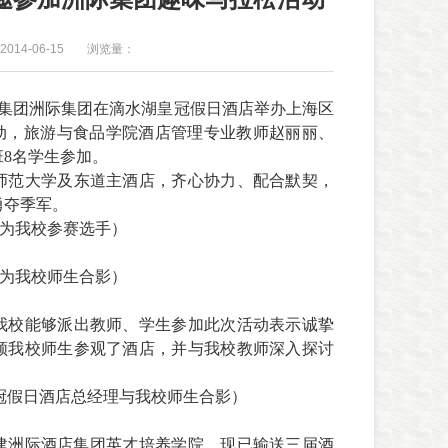
014-06-15
浏览量：
集团洲际集团在滴水湖皇冠假日酒店举办上海区
活动，旅游与食品学院酒店管理专业教师赵丽丽、
班
8
名学生参加。
师范大学及东道主酒店，齐心协力、配合默契，
勇夺季军。
为我校参赛选手）
为我校师生合影）
我校能够派出教师、学生参加此次活动表示诚挚
领我校师生参观了酒店，并与我校教师深入探讨
。
冠假日酒店总经理与我校师生合影）
建洲际酒店集团英才培养学院，现已输送三届酒