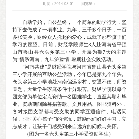
时间：2014-08-01
浏览量：
自助学始，自公益终，一个简单的助学行为，坚
持下去做成了一项事业。九年，三千多个日子，一百
多张笑脸，财经众人托起的爱心，成就了那些孩子们
学习的愿望。日前，财经学院师生8人赴河南省平顶
山市鲁山县仓头乡第三小学，开展为期7天的主题
为“情系河南，九年沪豫情”暑期社会实践活动。
“河南共建”是财经学院与河南省鲁山县仓头乡第
三小学开展的互助公益活动，今年已是第九个年头。
仓头乡第三小学地处河南偏远乡村，交通不便，师资
匮乏，大量学生家庭条件十分艰苦。财经学院以每个
团支部为单位定点资助一名困难学生，直至其顺利毕
业。资助期间除募捐善款、文具用品、图书资料外，
各对接团支部都与受支助的同学互通信件、电话问
候，时时关心孩子们的情况，鼓励他们好好学习，立
志成才，让孩子们感受到来自远方的问候与关怀。
（图为一名
仓头乡第三小学受
资助
学生）