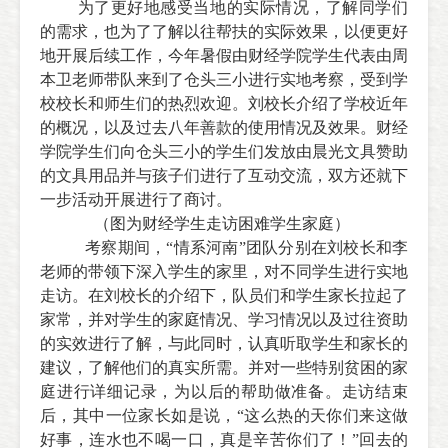
为了更好地感受当地的实际情况，了解同学们
的需求，也为了了解以往帮扶的实际效果，以便更好
地开展后续工作，今年暑假由财经学院学生代表由周
本卫老师带队来到了仓头三小进行实地考察，受到学
校校长和师生们的热烈欢迎。刘校长介绍了学校近年
的概况，以及过去八年善款的使用情况及效果。财经
学院学生们向仓头三小的学生们发放由晨光文具赞助
的文具用品并与孩子们进行了互动交流，双方还就下
一步活动开展进行了商讨。
（图为财经学生
走访困难学生家庭）
考察期间，“情系河南”团队分别在刘校长和李
老师的带领下深入学生的家里，对不同学生进行实地
走访。在刘校长的介绍下，队员们和学生家长拉起了
家常，并对学生的家庭情况、学习情况以及过往资助
的实效进行了解，与此同时，认真听取学生和家长的
建议，了解他们的真实所需。并对一些特别贫困的家
庭进行详细记录，为以后的帮助做准备。走访结束
后，其中一位家长如是说，“这么热的天你们来这做
好事，连水也不喝一口，真是辛苦你们了！”回去的