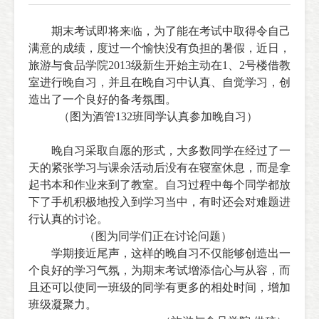
期末考试即将来临，为了能在考试中取得令自己
满意的成绩，度过一个愉快没有负担的暑假，
近日
，
旅游与食品学院20
13
级新生开始主动在
1
、
2
号楼借教
室进行晚自习，并且在晚自习中认真、自觉学习，创
造出了一个良好的备考氛围。
（图为酒管
132
班同学认真参加晚自习）
晚自习采取自愿的形式，大多数同学在经过了一
天的紧张学习与课余活动后没有在寝室休息，而是拿
起书本和作业来到了教室。自习过程中每个同学都放
下了手机积极地投入到学习当中，有时还会对难题进
行认真的讨论。
（图为同学们正在讨论问题）
学期接近尾声，这样的晚自习不仅能够创造出一
个良好的学习气氛，为期末考试增添信心与从容，而
且还可以使同一班级的同学有更多的相处时间，增加
班级凝聚力。