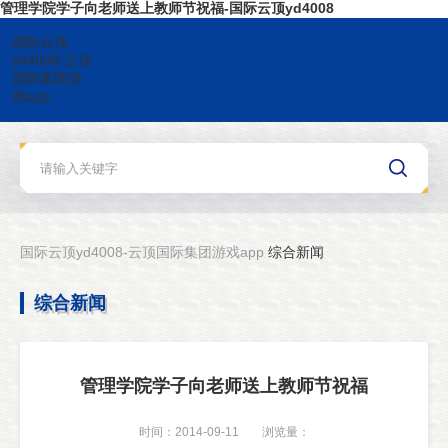
管理学院学子向老师送上教师节祝福-国际云顶yd4008
国际云顶
yd4008-云顶
国际集团游
戏app
国际云顶yd4008-云顶国际集团游戏app
综合新闻
综合新闻
管理学院学子向老师送上教师节祝福
时间：2014-09-11
浏览量：