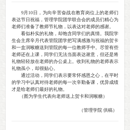
9
月
10
日，为向辛苦奋战在教育岗位上的老师们
表达节日祝福，管理学院团学联合会的成员们精心为
老师们准备了教师节礼物，以表达对老师的感谢。
看似
朴实的礼物，却饱含同学们的真情。我院学
生会主席辛月代表管院团学把写满感激与祝福的贺卡
和一盒润喉糖送到管院的每一位教师手中。尽管有些
老师还在上课，同学们无法当面表达谢意，但还是将
礼物轻轻放在老师的办公桌上。收到礼物的老师表示
礼物虽小，却很贴心。
通过活动，
同学们表示要常怀感恩之心，在平时
的学习中认真对待老师的每一次辛勤备课，优异成绩
才是给老师们最好的礼物。
（图为学生代表向老师送上贺卡和润喉糖）
（管理学院 供稿）