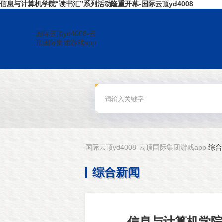
信息与计算机学院“读书汇”系列活动隆重开幕-国际云顶yd4008
国际云顶yd4008-云
顶国际集团游戏app
国际云顶yd4008-云顶国际集团游戏app
综合
综合新闻
信息与计算机学院