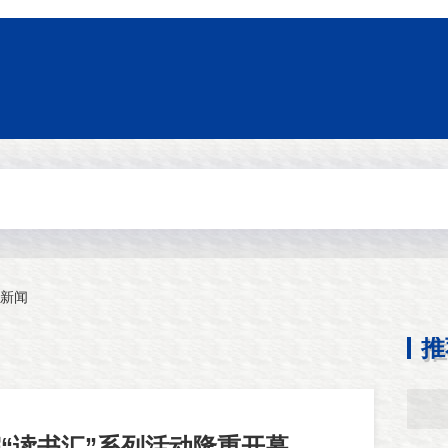
新闻
推
“读书汇”系列活动隆重开幕