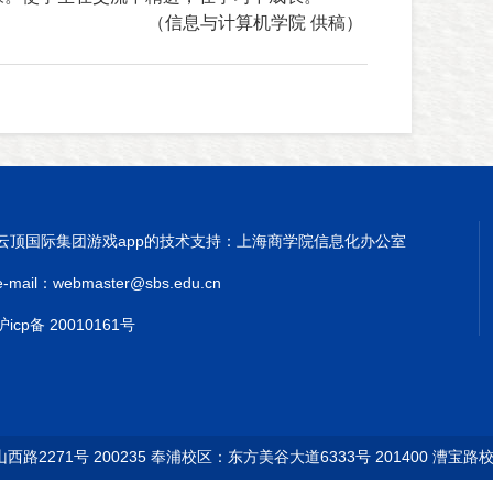
（
信息与计算机学院 供稿）
云顶国际集团游戏app的技术支持：上海商学院信息化办公室
e-mail：
webmaster@sbs.edu.cn
沪icp备 20010161号
2271号 200235 奉浦校区：东方美谷大道6333号 201400 漕宝路校区