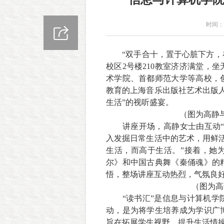
时间：2
“双手合十，置于心脏下方，
校区
2
号楼
210
教室济济满堂，坐
术学院、首都师范大学等高校，
教育的上海音乐出版社艺术出版
生活”的视听盛宴。
（图为高静
讲座开场，高静女士由互动“
入发掘日常生活中的艺术，用鲜
生活，而高于生活。”接着，她
尔》和中国古典舞《秦俑魂》的
悟，整场讲座互动热烈，气氛良
（图为高
“读书汇”是信息与计算机
动，是为将学生培养成为学识广
旨在拓展学生视野，提升生活情