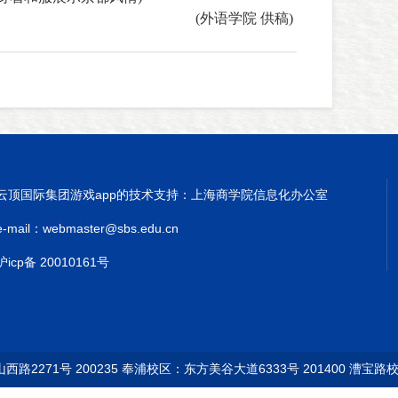
(
外语学院 供稿
)
云顶国际集团游戏app的技术支持：上海商学院信息化办公室
e-mail：
webmaster@sbs.edu.cn
沪icp备 20010161号
2271号 200235 奉浦校区：东方美谷大道6333号 201400 漕宝路校区