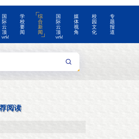
国
学
综
国
媒
校
专
际
校
合
际
体
园
题
云
要
新
云
视
文
报
顶
闻
闻
顶
角
化
道
yd4008-
yd4008
云
的
顶
公
国
告
际
集
团
游
戏
app
荐阅读