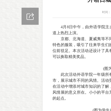
时间：2
4
月
8
日中午，由外语学院主
道上热烈上演。
京都、北海道、夏威夷等不
特色的服装，吸引了往来学生们
位前驻足。本次活动还设计了具
可以换取精美奖品。
(
图
此次活动外语学院一年级所
市，展示城市不同的风情。
活动
在活动中增添对城市知识的了解
风情展的意义所在。小小的平台
的起点。
(
图为学生