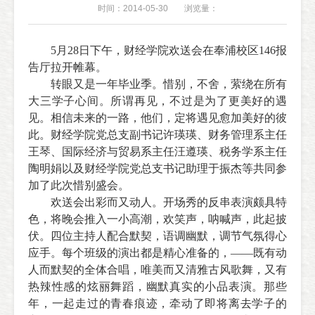
时间：2014-05-30
浏览量：
5月28日下午，财经学院欢送会在奉浦校区146报
告厅拉开帷幕。
转眼又是一年毕业季。惜别，不舍，萦绕在所有
大三学子心间。所谓再见，不过是为了更美好的遇
见。相信未来的一路，他们，定将遇见愈加美好的彼
此。
财经学院党总支副书记许瑛瑛、财务管理系主任
王琴、国际经济与贸易系主任汪遵瑛、税务学系主任
陶明娟以及财经学院党总支书记助理于振杰等共同参
加了此次惜别盛会。
欢送会出彩而又动人。开场秀的反串表演颇具特
色，将晚会推入一小高潮，欢笑声，呐喊声，此起披
伏。四位主持人配合默契，语调幽默，调节气氛得心
应手。
每个班级的演出都是精心准备的，——既有动
人而默契的全体合唱，唯美而又清雅古风歌舞，又有
热辣性感的炫丽舞蹈，幽默真实的小品表演。那些
年，一起走过的青春痕迹，牵动了即将离去学子的