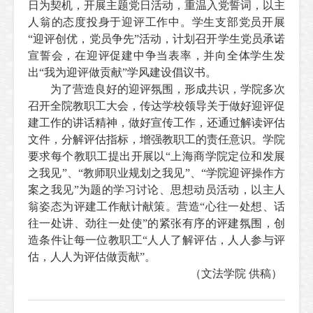
日为契机，开展主题党日活动，重温入党誓词，以主
人翁的态度投身于迎评工作中。学生支部党员开展
“迎评创优，党员争先”活动，计划召开学生党员承诺
宣誓会，在迎评促建中争当表率，并向全体学生发
出“我为迎评做贡献”学风建设倡议书。
为了营造良好的迎评氛围，形成共识，学院多次
召开全院教职工大会，传达学校领导关于做好迎评促
建工作的讲话精神，做好宣传工作，还通过解读评估
文件，分解评估指标，增强教职工的责任意识。学院
要求每个教职工提出开展以“上海商学院定位和发展
之我见”、“教师职业规划之我见”、“学院迎评操作方
案之我见”为题的学习讨论、思想动员活动，以主人
翁姿态为评建工作献计献策。营造“心往一处想、话
往一处讲、劲往一处使”的紧张有序的评建氛围，创
造条件让每一位教职工“人人了解评估，人人参与评
估，人人为评估做贡献”。
（文法学院 供稿）