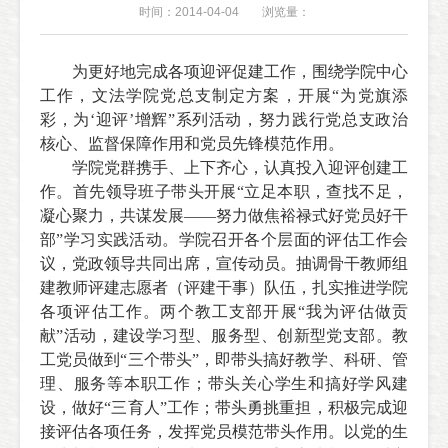
时间：2014-04-04
浏览量：
为更好地完成各项迎评促建工作，围绕学院中心
工作，文法学院党总支制定方案，开展“为党旗添
彩，为‘迎评’增辉”系列活动，努力践行党总支政治
核心、监督保障作用和党员先锋模范作用。
学院党群携手、上下齐心，认真投入迎评创建工
作。首先领导班子带头开展“立足本职，查找不足，
凝心聚力，共谋发展——努力做焦裕禄式好党员好干
部”学习实践活动。学院召开各个层面的评估工作会
议，党政领导共同出席，宣传动员。抽调骨干教师组
建教师评建志愿者（评建干事）队伍，扎实推进学院
各项评估工作。两个教工支部开展
“
我为评估做贡
献”活动，建设学习型、服务型、创新型党支部。教
工党员做到“三个带头”
，即
带头搞好教学、科研、管
理、服务等本职工作；带头关心学生和搞好学风建
设，做好“三育人”工作；带头勇挑重担，积极完成迎
接评估各项任务，发挥党员模范带头作用。以党的生