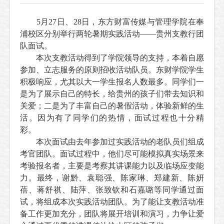
5
月
27
日、
28
日，东方财富传媒与管理学院在奉
浦校区分别举行两轮暑期实践活动——贵州支教行团
队面试。
本次支教活动得到了学院领导的支持，本着自愿
参加、立志服务的原则招收活动队员。东财学院学生
积极响应，尤其以大一学生报名人数最多。同学们一
是为了展示自己的特长，给贵州的孩子们带去知识和
关爱；二是为了丰富自己的暑假活动，体验新鲜的生
活。因为有了同学们的热情，面试过程也十分精
彩。
本次面试由去年参加过实践活动的老队员们组成
考官团队。面试过程中，他们尽可能模拟真实场景来
考验报名者，主要是考察其讲课能力以及临场应变能
力。最终，谢黔、袁聪强、陈家琳、郑建新、陈妍
蓓、蒋舒祺、陆萍、张致钦和石嘉璐等同学通过面
试，将组成本次实践活动团队。为了能
让支教活动准
备工作更加充分，团队将展开培训和演习，力争让爱