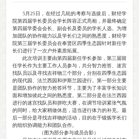
5
月
25
日，在经过几轮的考察与选拔后，财经学
院第四届学长委员会学长阵容正式亮相，并最终确定
第四届学委会会长、副会长及委员的学长人选。为增
加团队的协作能力以及学长们之间的熟悉度，财经学
院第三届学长委员会在奉贤区四季生态园针对新任学
长们进行了一次户外素质拓展。
此次培训主要由第四届新任学长参加，第三届留
任学长作为主要工作人员参与，共分智力抢答、迷宫
找队员以及寻找吉祥物三个部分，分别在四季生态园
的现代园、法兰西园和伊斯兰园进行。第一部分主要
是团队协作的智力抢答环节，主要为了丰富学长知识
面和增加彼此之间的熟悉度。第二部分是在法兰西园
进行的迷宫找队员和拼吃大赛，在调节培训紧张气氛
的同时，给大家稍做休息，适当进行体力的补充。最
后一部分是寻找吉祥物的活动，目的在于锻炼学长们
的组织协调能力和团队合作。
（图为部分参与成员合影）