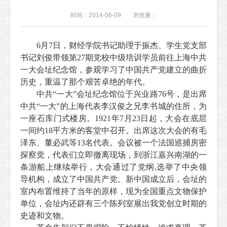
时间：2014-06-09
浏览量：
6月7日，财经学院书记助理于振杰、学生党支部
书记刘俊带领第27期党校中级培训学员前往上海中共
一大会址纪念馆，参观学习了中国共产党建立的曲折
历史，重温了那个艰苦卓绝的年代。
中共
“
一大
”
会址纪念馆位于兴业路76号，是出席
中共
“
一大
”
的上海代表李汉俊之兄李书城的住所，为
一座石库门式楼房。1921年7月23日起，大会在底层
一间约18平方米的客堂中召开。出席这次大会的有毛
泽东、董必武等13名代表。会议被一个法国巡捕房密
探察觉，代表们立即撤离现场，到浙江嘉兴南湖的一
条游船上继续举行，大会通过了党纲,选举了中央领
导机构，成立了中国共产党。新中国成立后，会址的
室内布置维持了当年的原样，现为全国重点文物保护
单位，会址内还辟有三个陈列室展出我党创立时期的
史迹和文物。