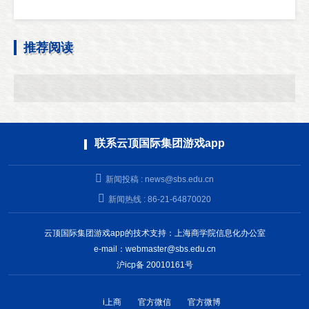
推荐阅读
联系云顶国际集团游戏app
新闻投稿 :
news@sbs.edu.cn
新闻热线 : 86-21-64870020
云顶国际集团游戏app的技术支持：上海商学院信息化办公室
e-mail：
webmaster@sbs.edu.cn
沪icp备 20010161号
i上商
官方微信
官方微博