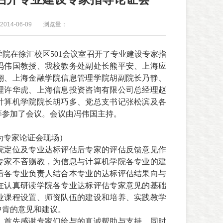
014-06-09
浏览量：
学院在徐汇校区
501
会议室召开了专业建设专家指
冯伟国教授、我校教务处副处长熊平安、上海应
翔、上海金融学院信息管理学院
胡副院长乃静、
理许华虎、上海信息投资咨询有限公司总经理赵
计算机学院院长胡巧多、党总支书记张松滨及各
等参加了会议。会议由冯伟国主持。
为专家论证会现场）
院定位及专业达标评估后专家的评估反馈意见作
专家不吝赐教，为信息与计算机学院各专业的建
后各专业负责人结合本专业的达标评估结果向与
在认真研读学院各专业达标评估专家意见的基础
业课程设置、师资队伍的建设和培养、实践教学
中肯的意见和建议。
，首先感谢专家们给与的真诚帮助与支持，同时