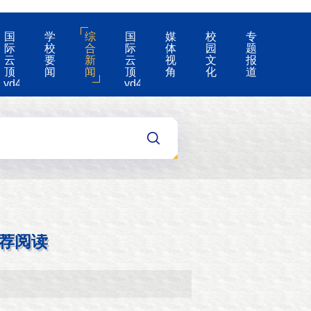
国
学
综
国
媒
校
专
际
校
合
际
体
园
题
云
要
新
云
视
文
报
顶
闻
闻
顶
角
化
道
yd4008-
yd4008
云
的
顶
公
国
告
际
集
团
游
戏
app
荐阅读