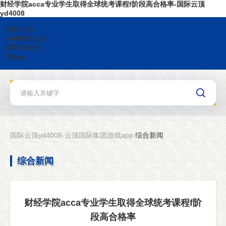
财经学院acca专业学生取得全球统考课程f阶段高合格率-国际云顶
yd4008
国际云顶
yd4008-云顶
国际集团游
戏app
国际云顶yd4008-云顶国际集团游戏app
综合新闻
综合新闻
财经学院acca专业学生取得全球统考课程f阶
段高合格率