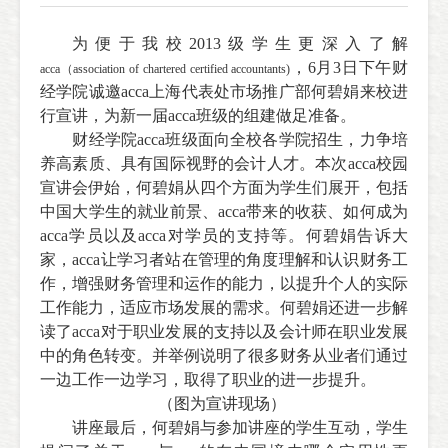
为便于我校2013级学生更深入了解
，6月3日下午财
acca（association of chartered certified accountants)
经学院诚邀acca上海代表处市场推广部何碧娟来校进
行宣讲，为新一届acca班级的组建做足准备
。
财经学院acca班级面向全校各学院招生，力争培
养高素质、具有国际视野的会计人才。
本次acca校园
宣讲会伊始，何碧娟从四个方面为学生们展开，包括
中国大学生的就业前景、acca带来的收获、如何成为
acca学员以及acca对学员的支持等。何碧娟告诉大
家，acca让学习者站在管理的角度理解和认识财务工
作，增强财务管理和运作的能力，以提升个人的实际
工作能力，适应市场发展的需求。何碧娟还进一步解
读了acca对于职业发展的支持以及会计师在职业发展
中的角色转变。并举例说明了很多财务从业者们通过
一边工作一边学习，取得了职业的进一步提升。
（图为宣讲现场）
讲座最后，何碧娟与参加讲座的学生互动，学生