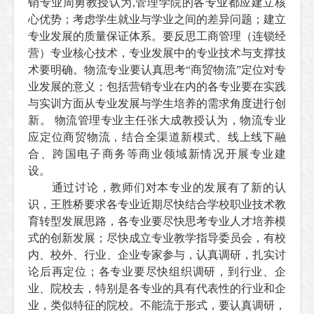
销专业周勇教授认为,
管理学院的各专业都应建立核
心优势；考虑学生就业与学业之间的差异问题；建立
专业发展的质量保证体系。
要反思工商管理（连锁经
营）专业核心技术，专业发展中的专业技术与支撑技
术要明确。物流专业要认真思考“商贸物流”定位对专
业发展的意义；包括营销专业在内的各专业要在实践
与实训方面从专业发展与学生培养的需求角度进行创
新。
物流管理专业主任张大成教授认为，物流专业
应定位商贸物流，结合全渠道新模式、线上线下融
合、跨国电子商务等商业领域新情况开展专业建
设。
通过讨论，教师们对本专业的发展有了新的认
识，王胜桥要求各专业近期尽快
结合学校职业技术教
育转型发展思路，各专业要尽快思考专业人才培养模
式的创新发展；
尽快成立专业教学指导委员会，有校
内、校外、行业、企业专家参与，认真调研，扎实讨
论后再定位；
各专业要尽快组织调研，到行业、企
业、院校去，特别是各专业的具有代表性的行业和企
业，类似特征的院校。不能流于形式，要认真调研，