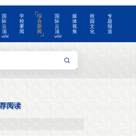
国
学
综
国
媒
校
专
际
校
合
际
体
园
题
云
要
新
云
视
文
报
顶
闻
闻
顶
角
化
道
yd4008-
yd4008
云
的
顶
公
国
告
际
集
团
游
戏
app
荐阅读