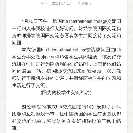
时间：2014-04-17
浏览量：
4月16日下午，德国
bib
international
college交流团
一行14人来我校进行友好访问。财经学院国际交流负
责教师携学院国际交流志愿者学生共同接待了
交流访
问团。
本次德国
bib
international
college交流访问团由bib
学生办事处教师petra和13名学生共同组成。该友好交
流团在中国进行为期两周的友好访问，上海是他们访
问的最后一站。德国bib交流团来到我校后，双方教
师进行了亲切友好的会谈，并围绕两校学生的学习和
生活进行了交流。
(图为两校学生
交流互动)
财经学院为本次bib交流团接待特别安排了乒乓
比赛和互动游戏环节，让中德两国的学生有更多认识
和交流的机会，整场访问在友好和轻松的气氛中结
束。