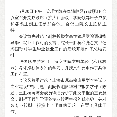
5
月
20
日下午，管理学院在奉浦校区行政楼
310会
议室
召开党政联席（扩大）会议，学院领导班子成员
和各系正副主任参加会议。会议由院长王胜桥主
持。
会议首先讨论了副校长楼文高在管理学院调研指
导学生就业工作时的发言，院长王胜桥和党总支书记
冯国珍对学生毕业就业工作的后续开展作了总结安
排。
冯国珍主持对《上海商学院文明单位（和谐校
园）考评指标体系》的学习，并按文件要求作了具体
工作布置。
会议又着重讨论了上海市属高校应用型本科试点
专业建设申报问题，副院长池丽华对申报要求作了陈
述，王胜桥向与会成员详细分析了此次申报的重要意
义，剖析了管理学院各专业转型申报的优劣势，并对
各专业转型申报提出了明确的要求，布置了具体工
作。