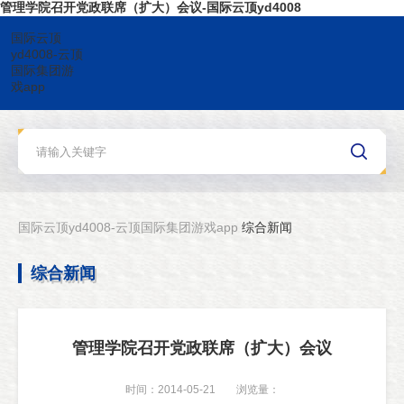
管理学院召开党政联席（扩大）会议-国际云顶yd4008
国际云顶
yd4008-云顶
国际集团游
戏app
国际云顶yd4008-云顶国际集团游戏app
综合新闻
综合新闻
管理学院召开党政联席（扩大）会议
时间：2014-05-21
浏览量：