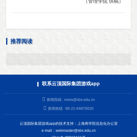
（管理学院 供稿）
推荐阅读
联系云顶国际集团游戏app
新闻投稿 :
news@sbs.edu.cn
新闻热线 : 86-21-64870020
云顶国际集团游戏app的技术支持：上海商学院信息化办公室
e-mail：
webmaster@sbs.edu.cn