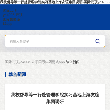
我校督导等一行赴管理学院实习基地上海友谊集团调研-国际云顶yd4008
国际云顶
yd4008-云顶
国际集团游
戏app
国际云顶yd4008-云顶国际集团游戏app
综合新闻
综合新闻
我校督导等一行赴管理学院实习基地上海友谊
集团调研