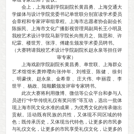
会上，上海戏剧学院副院长黄昌勇、上海交通大
学媒体与设计学院党委书记单世联分别宣读学术委员
会章程和专家评审组章程。上海市志愿者协会副会长
陈振民、上海市文化广播影视管理局副局长王小明及
我校艺术设计学院马新宇院长向熊月之、陈思和、许
纪霖、楼世芳、张淳、傅建生颁发学术委员聘书。
（大赛聘请我校艺术设计学院副院长赵永泉等担任评
审专家）
上海戏剧学院副院长黄昌勇、单世联、上海群众
艺术馆馆长萧烨璎向张仲年、刘维亚、陈健 、徐剑
、明豪侠、赵永泉、金希章 、庄大伟、申丽霞 、李
世平 、杨政、陆顺麟颁发评审专家聘书。
此次大赛将利用微博、微信等公众平台和参与人
员进行“中华传统礼仪有奖问答”等互动，选出一批体
现上海市民文化水准的成果，为优秀文化的传承做出
贡献。活动既有民族的共性，又体现不同区域的特
色；既传承历史，又体现当代特色，让更多的市民参
与礼仪文化，让更多的市民享受礼仪文化，让更多的