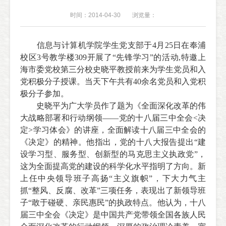
时间：2014-04-30
浏览量：
信息与计算机学院学生党支部于
4
月
25
日在奉浦
校区
3
号教学楼
309
开展了
“
先锋学习
”
的活动,特邀上
海市委党校第三分校史晓平教授前来为学生党员和入
党积极分子授课。当天下午共有
40
余名党员和入党积
极分子参加。
史晓平为广大学员作了题为《
全面深化改革的伟
大战略部署和行动纲领
——
党的十八届三中全会
<
决
定
>
学习体会》的讲座，
全面解读十八届三中全会的
《决定》的精神。
他指出，
党的十八大报告提出
“
建
设学习型、服务型、创新型的马克思主义执政党
”
，
这为全面提高党的建设的科学化水平指明了方向。新
上任中央领导班子高扬“主义旗帜
”
，下大力气主
抓“整风、反腐、改革
”
三项任务，表现出了新领导班
子
“
敢于碰硬、亲民惠民
”
的执政特点。他认为，十八
届三中全会《决定》是中国共产党带领全国各族人民